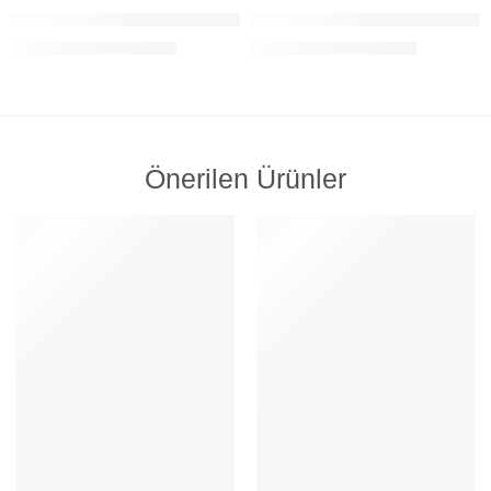
Kişiye Özel İsimli El Yapımı Hakiki Deri Taba Cüzdan – Grain Fold
Kişiye Özel İsimli El Yapımı Haki
1.469,00
TL
1.469,00
TL
2.100,00
TL
2.100,00
TL
Önerilen Ürünler
ÖNE ÇIKAN
ÖNE ÇIKAN
İNDIRIM
İNDIRIM